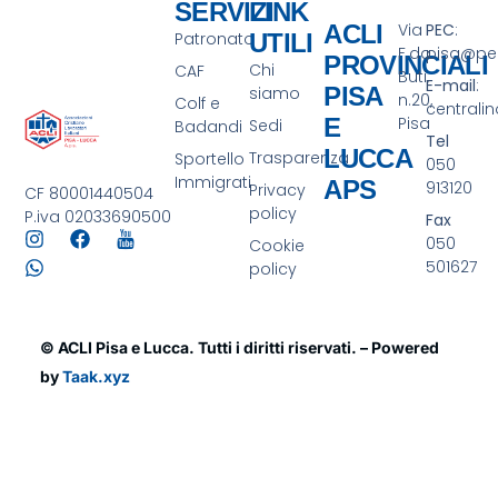
SERVIZI
LINK
ACLI
Via
PEC
:
Patronato
UTILI
F.da
pisa@pec.
PROVINCIALI
Chi
CAF
Buti,
E-mail
:
PISA
siamo
n.20,
Colf e
centrali
E
Pisa
Sedi
Badandi
Tel
LUCCA
Trasparenza
Sportello
050
Immigrati
APS
913120
Privacy
CF 80001440504
policy
P.iva 02033690500
Fax
050
Cookie
501627
policy
© ACLI Pisa e Lucca. Tutti i diritti riservati. – Powered
by
Taak.xyz